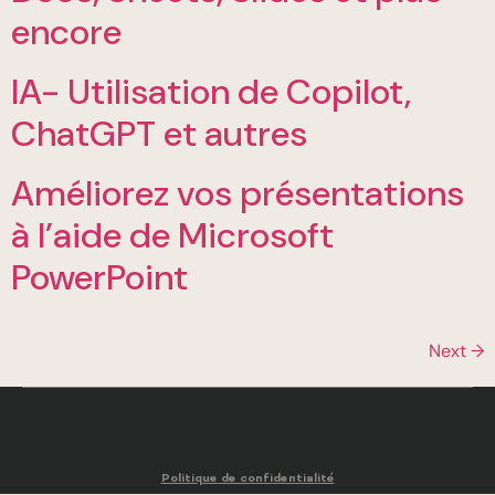
encore
IA- Utilisation de Copilot,
ChatGPT et autres
Améliorez vos présentations
à l’aide de Microsoft
PowerPoint
Next
→
Politique de confidentialité