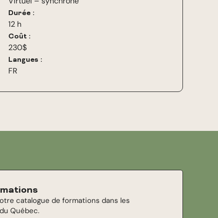
Virtuel – synchrone
Durée :
12 h
Coût :
230$
Langues :
FR
ormations
notre catalogue de formations dans les
 du Québec.