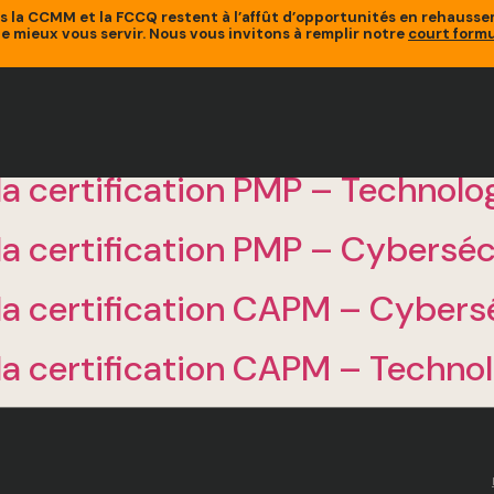
is la CCMM et la FCCQ restent à l’affût d’opportunités en rehaus
de mieux vous servir. Nous vous invitons à remplir notre
court formu
la certification PMP – Technol
la certification PMP – Cyberséc
la certification CAPM – Cybers
 la certification CAPM – Techn