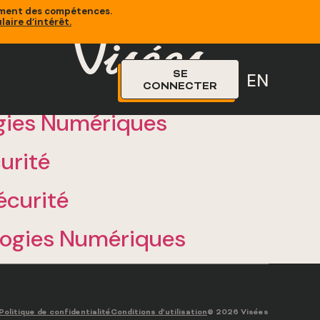
sement des compétences.
laire d’intérêt
.
SE
EN
CONNECTER
ogies Numériques
urité
écurité
ologies Numériques
© 2026 Visées
Politique de confidentialité
Conditions d’utilisation