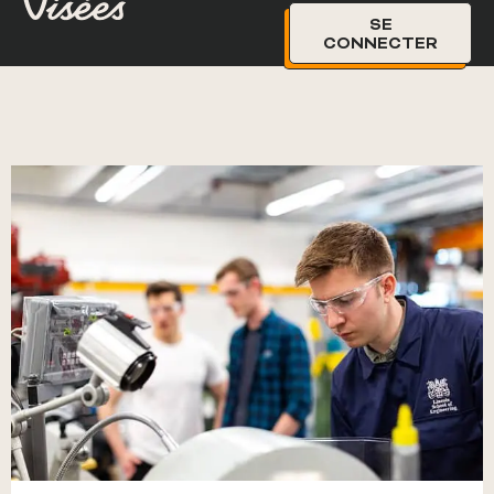
Le programme Visées s’est terminé le 31 mars 2026, mais la
CCMM et la FCCQ restent à l’affût d’opportunités en
rehaussement des compétences.
SE
Nous recueillons vos besoins et priorités afin de mieux
vous servir. Nous vous invitons à remplir notre
court
CONNECTER
formulaire d’intérêt
.