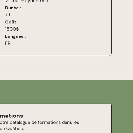
Virtuel – synchrone
Durée :
7 h
Coût :
1500$
Langues :
FR
ormations
notre catalogue de formations dans les
 du Québec.