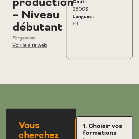
production
Coût :
2800$
– Niveau
Langues :
débutant
FR
Forgescom
Voir le site web
Vous
1. Choisir vos
formations
cherchez