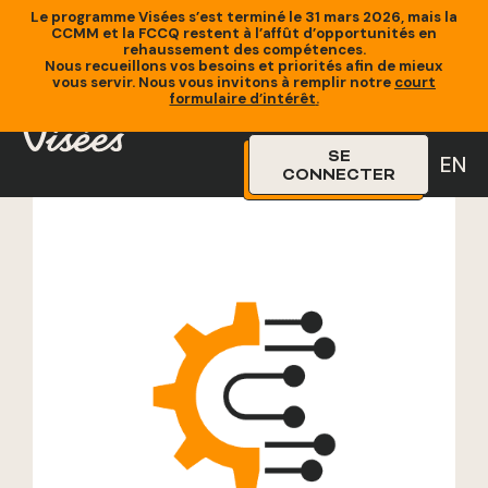
Le programme Visées s’est terminé le 31 mars 2026, mais la
CCMM et la FCCQ restent à l’affût d’opportunités en
rehaussement des compétences.
Nous recueillons vos besoins et priorités afin de mieux
vous servir. Nous vous invitons à remplir notre
court
Accueil
»
Formations
»
Installer et calibrer les machines de
formulaire d’intérêt
.
production – Niveau débutant
SE
EN
CONNECTER