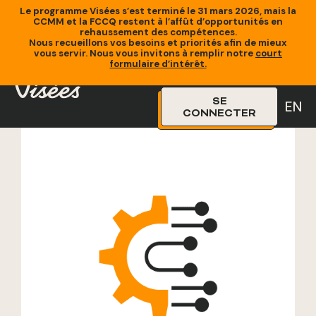
Le programme Visées s’est terminé le 31 mars 2026, mais la
CCMM et la FCCQ restent à l’affût d’opportunités en
rehaussement des compétences.
Nous recueillons vos besoins et priorités afin de mieux
vous servir. Nous vous invitons à remplir notre
court
Accueil
»
Formations
»
Installer et calibrer les machines de
formulaire d’intérêt
.
production – Niveau avancé
SE
EN
CONNECTER