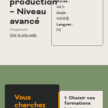
production
Durée :
44 h
– Niveau
Coût :
avancé
4400$
Langues :
Forgescom
FR
Voir le site web
Vous
1. Choisir vos
formations
cherchez