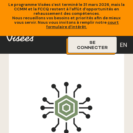
Le programme Visées s’est terminé le 31 mars 2026, mais la
CCMM et la FCCQ restent à l’affût d’opportunités en
rehaussement des compétences.
Nous recueillons vos besoins et priorités afin de mieux
vous servir. Nous vous invitons à remplir notre
court
Accueil
»
Formations
»
IA et créativité: créez, transformez et
formulaire d’intérêt
.
optimisez vos visuels
SE
EN
CONNECTER