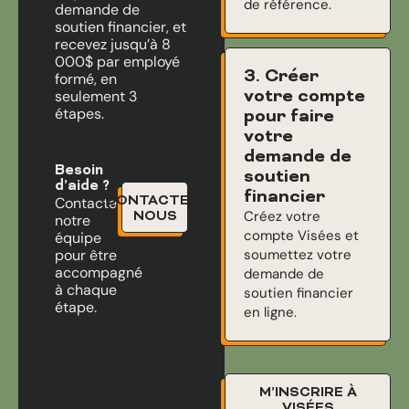
de référence.
demande de
soutien financier, et
recevez jusqu’à 8
000$ par employé
3. Créer
formé, en
votre compte
seulement 3
étapes.
pour faire
votre
demande de
Besoin
soutien
d’aide ?
financier
CONTACTEZ-
Contactez
Créez votre
NOUS
notre
compte Visées et
équipe
pour être
soumettez votre
accompagné
demande de
à chaque
soutien financier
étape.
en ligne.
M’INSCRIRE À
VISÉES