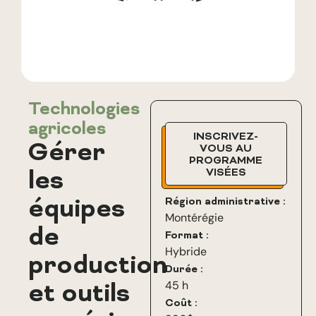
Technologies
agricoles
INSCRIVEZ-
Gérer
VOUS AU
PROGRAMME
les
VISÉES
équipes
Région administrative :
Montérégie
de
Format :
Hybride
production
Durée :
et outils
45 h
Coût :