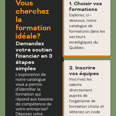
Vous
1. Choisir vos
formations
cherchez
Explorez, ci-
la
dessous, notre
catalogue de
formation
formations dans les
idéale?
secteurs
stratégiques du
Demandez
Québec.
votre soutien
financier en 3
étapes
2. Inscrire
simples
vos équipes
L’exploration de
notre catalogue
Inscrivez les
vous a permis
talents
d’identifier la
directement
formation qui
auprès de
répond aux besoins
l’organisme de
de compétence de
formation choisi et
votre entreprise?
obtenez un code
Déposez votre