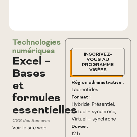
Technologies
numériques
INSCRIVEZ-
Excel –
VOUS AU
PROGRAMME
Bases
VISÉES
et
Région administrative :
Laurentides
formules
Format :
Hybride
,
Présentiel
,
essentielles
Virtuel - synchrone
,
Virtuel – synchrone
CSS des Samares
Durée :
Voir le site web
12 h