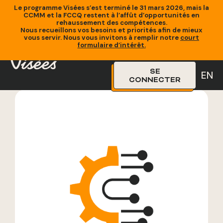
Le programme Visées s’est terminé le 31 mars 2026, mais la
CCMM et la FCCQ restent à l’affût d’opportunités en
rehaussement des compétences.
Nous recueillons vos besoins et priorités afin de mieux
vous servir. Nous vous invitons à remplir notre
court
Accueil
»
Formations
»
Concevoir de nouveaux produits ou
formulaire d’intérêt
.
procédés de fabrication (ingénierie et recherche) – Niveau
Intermé
SE
EN
CONNECTER