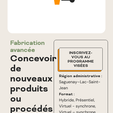
Fabrication
avancée
INSCRIVEZ-
Concevoir
VOUS AU
PROGRAMME
de
VISÉES
nouveaux
Région administrative :
Saguenay–Lac-Saint-
produits
Jean
Format :
ou
Hybride
,
Présentiel
,
procédés
Virtuel - synchrone
,
Virtuel – synchrone