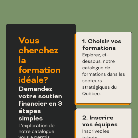
Vous
1. Choisir vos
formations
cherchez
Explorez, ci-
la
dessous, notre
catalogue de
formation
formations dans les
idéale?
secteurs
stratégiques du
Demandez
Québec.
votre soutien
financier en 3
étapes
2. Inscrire
simples
vos équipes
L’exploration de
notre catalogue
Inscrivez les
vous a permis
talents