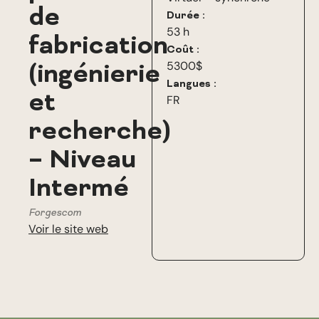
de
Durée :
53 h
fabrication
Coût :
(ingénierie
5300$
Langues :
et
FR
recherche)
– Niveau
Intermé
Forgescom
Voir le site web