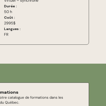
Virtuel – synchrone
Durée :
50 h
Coût :
2995$
Langues :
FR
ormations
notre catalogue de formations dans les
 du Québec.