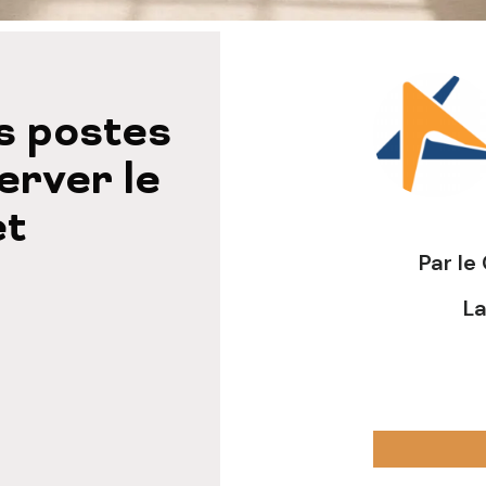
s postes
server le
et
Par le
L