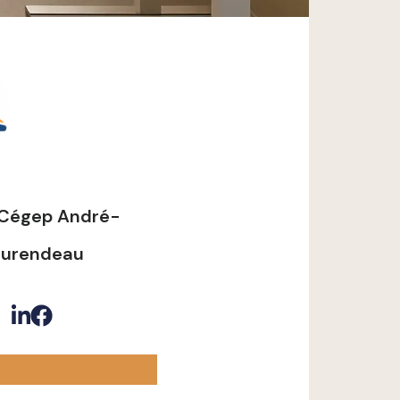
 Cégep André-
aurendeau