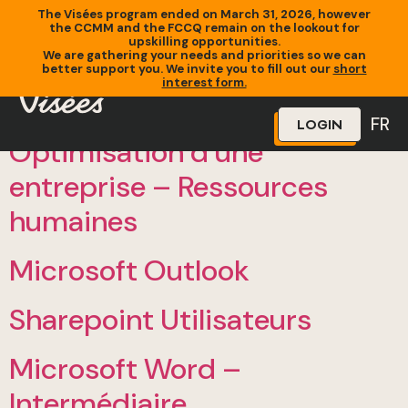
The Visées program ended on March 31, 2026, however
the CCMM and the FCCQ remain on the lookout for
upskilling opportunities.
We are gathering your needs and priorities so we can
better support you. We invite you to fill out our
short
interest form.
FR
LOGIN
Optimisation d’une
entreprise – Ressources
humaines
Microsoft Outlook
Sharepoint Utilisateurs
Microsoft Word –
Intermédiaire